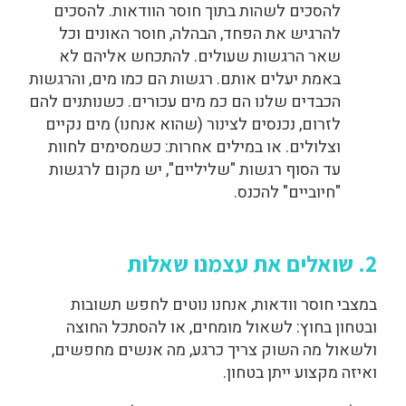
להסכים לשהות בתוך חוסר הוודאות. להסכים
להרגיש את הפחד, הבהלה, חוסר האונים וכל
שאר הרגשות שעולים. להתכחש אליהם לא
באמת יעלים אותם. רגשות הם כמו מים, והרגשות
הכבדים שלנו הם כמ מים עכורים. כשנותנים להם
לזרום, נכנסים לצינור (שהוא אנחנו) מים נקיים
וצלולים. או במילים אחרות: כשמסימים לחוות
עד הסוף רגשות "שליליים", יש מקום לרגשות
"חיוביים" להכנס.
2. שואלים את עצמנו שאלות
במצבי חוסר וודאות, אנחנו נוטים לחפש תשובות
ובטחון בחוץ: לשאול מומחים, או להסתכל החוצה
ולשאול מה השוק צריך כרגע, מה אנשים מחפשים,
ואיזה מקצוע ייתן בטחון.