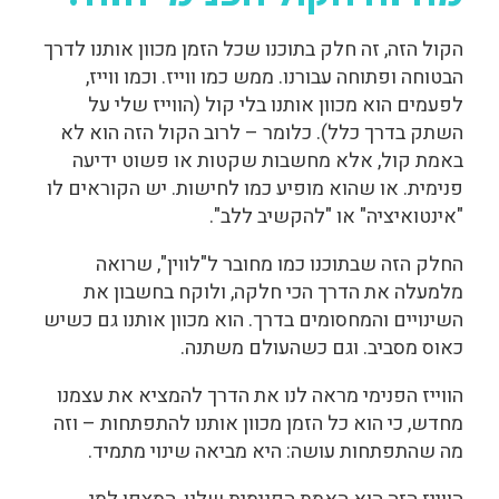
הקול הזה, זה חלק בתוכנו שכל הזמן מכוון אותנו לדרך
הבטוחה ופתוחה עבורנו. ממש כמו ווייז. וכמו ווייז,
לפעמים הוא מכוון אותנו בלי קול (הווייז שלי על
השתק בדרך כלל). כלומר – לרוב הקול הזה הוא לא
באמת קול, אלא מחשבות שקטות או פשוט ידיעה
פנימית. או שהוא מופיע כמו לחישות. יש הקוראים לו
"אינטואיציה" או "להקשיב ללב".
החלק הזה שבתוכנו כמו מחובר ל"לווין", שרואה
מלמעלה את הדרך הכי חלקה, ולוקח בחשבון את
השינויים והמחסומים בדרך. הוא מכוון אותנו גם כשיש
כאוס מסביב. וגם כשהעולם משתנה.
הווייז הפנימי מראה לנו את הדרך להמציא את עצמנו
מחדש, כי הוא כל הזמן מכוון אותנו להתפתחות – וזה
מה שהתפתחות עושה: היא מביאה שינוי מתמיד.