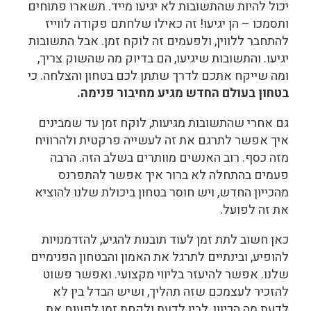
יכול להיות שהתשובות לא יגיעו מייד. תשארו פתוחים
ותסמכו – הן יגיעו! זה כאילו שלחתם פקודה לווייז
להתחבר ללווין, ולפעמים זה לוקח זמן. אבל התשובות
יגיעו. והתשובות שיגיעו, הם בדיוק מה שהשוק צריך,
ומה שייקח אתכם לדרך שתתן לכם בטחון והצלחה. כי
בטחון בעולם החדש מגיע מחיבור פנימה.
גם אחרי שהתשובות מגיעות, לוקח זמן עד שמבינים
איך אפשר לתרגם את זה לעשייה פרקטית ולהרוויח
מזה כסף. רוב האנשים מוותרים בשלב הזה. הרבה
פעמים בהתחלה לא ברור איך אפשר להתפרנס
מהכייון החדש, ויש חוסר בטחון ביכולת שלנו להוציא
את זה לפועל.
כאן חשוב לתת זמן לעוד תובנות להגיע, להזדמנויות
להופיע, ובינתיים לתרגל את האמון והבטחון הפנימיים
שלנו. אפשר להיעזר בליווי מקצועי. ואפשר פשוט
להזכיר לעצמכם שזה תהליך, ושיש הבדל בין לא
לדעת מה הכיוון, לבין לדעת ולקחת זמן לפענח את