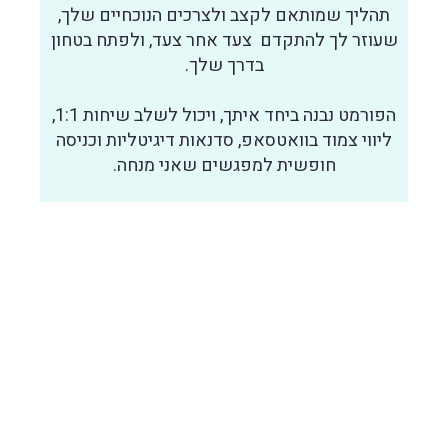
תהליך שמותאם לקצב ולצרכים הנוכחיים שלך,
שעוזר לך להתקדם צעד אחר צעד, ולפתח בטחון
בדרך שלך.
הפורמט נבנה ביחד איתך, ויכול לשלב שיחות 1:1,
ליווי צמוד בוואטסאפ, סדנאות דיגיטליות וכניסה
חופשית למפגשים שאני מנחה.
רוצה לעשות את הצעד הבא?
רוצה שנקבע שיחה ראשונה? יש לך שאלות לפני?
שלחי לי הודעה לוואטספ עם מה שיושב לך בראש.
הטלפון שלי על שקט ואפשר לשלוח הודעה בכל שעה.