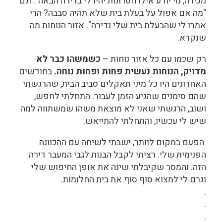
מכירה, מי יודע אילו חסרונות יהיו לי בדירה הבאה". וגם
"מה אם אפול על בעלת בית שלא תהיה סבבה? הרי
אמרו לי שהבעלת בית שלי נדירה". אזור הנוחות מה
שנקרא.
רק שכמו עם כל אזור נוחות –
כשמשהו כבר לא
מדויק, הנוחות נעשית פחות ופחות נוחה.
בחודשים
האחרונים היו כל מיני תאקלים סביב הבית, שהרגשתי
שהם סימנים שהגיע הזמן לעבור. התחלתי לחפש,
ושוב, הרגשתי שאני לא מוצאת משהו שמשתווה למה
שיש לי עכשיו, והתחלתי להתייאש.
הפעם במקום לוותר, ישבתי לשיחה עם ההכוונה
הפנימית שלי. רציתי לקבל הבנות לגבי המעבר דירה
הזה. והמסר שקיבלתי שינה את אופן החיפוש שלי
וגרם לי למצוא סוף סוף את בית החלומות.
.
.
.