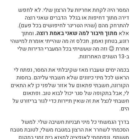
המסר היה לקחת אחריות על הרצון שלי. לא לחפש
דירה מתוך דחיפות או בגלל הדברים שאני רוצה
להתרחק מהם (שהיו הטריגר לחיפושים בכל פעם).
אלא
מתוך חיבור למה שאני באמת רוצה.
ומתוך
רוגע, בטחון ואמון. תכלס זה מה שהייתי אומרת למישהי
אחרת 😉 וזה מה שעשיתי בכל המעברי הדירות שלי
ב-13 השנים האחרונות.
בכמה ימים שעברו מאז שקיבלתי את המסר, נפתח לי
הראש לכל מיני כיוונים שלא חשבתי עליהם. בחסות
הקורונה, חשבתי פתאום על אזור שלפני כן לא התאים
לי, אבל בתקופה של סגר יכול לבוא טוב. ופתאום
חשבתי לנצל את זה שאין תיירות כדי לגור בריזורט על
הים.
בדרך הגמשתי כל מיני תבניות חשיבה שלי. למשל
הסכמתי לשחרר את הרצון במטבח משלי, לטובת מטבח
משותף. ונפתחתי לאופציה למצוא בית זמני במקום