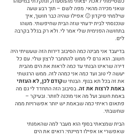
כשסיימתי לאכול יצאתי מהמסעדה, ונתקלתי במישהו
שאני מכירה מהאי. מפה לשם – תוך רבע שעה
שילמתי פיקדון 🙂 אפילו שהיה כבר חושך, איך
שנכנסתי לבית ידעתי שזה הבית שחיפשתי. משהו
בתחושה הפנימית שלי אמר לי. ולא רק בגלל בקרבה
לים.
בדיעבד אני מבינה כמה הסיבוב דירות הזה שעשיתי היה
חשוב. הוא גרם לי ממש להתחבר לרצון שלי. עם כל
דירה שראינו הבנתי עד כמה לראות את הים מהבית
יעשה לי טוב ועד כמה אני כמהה לזה. ממש הרגשתי
את זה בכל תא בגוף. הבנתי ש
קודם לכן, לא העזתי
באמת לרצות את זה.
בסיבוב הזה התחדד לי גם מה
באמת חשוב ועל מה אני מוכנה לוותר. ובעיקר –
פתאום ראיתי כמה שבאמת יש יותר אפשרויות ממה
שחשבתי.
הבית שמצאתי בסוף הוא מעבר למה שהאמנתי
שאפשרי או אפילו דמיינתי: רואים את הים