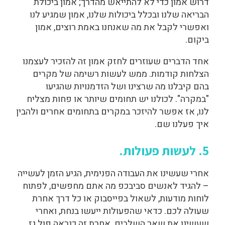
דרוש אמון כדי לא להתייאש מהדרך; אמון ביכולת
הבריאה שלנו ובכלל ביכולות שלנו, אמון שמגיע לנו
ואפשרי לקבל את מה שאנחנו באמת רוצים, אמון
ביקום.
אחד הדברים שעוזרים לחזק אמון זה להזכיר לעצמנו
הצלחות קודמות. ממש לעשות רשימה של מקרים
בהם קיבלנו מה שרצינו ושל הזדמנויות שהגיעו
"במקרה". לכולנו יש תחומים שיותר או פחות מצליח
לנו, אז אפשר להיזכר במקרים בתחומים אחרים ולהבין
איך פעלנו שם.
5. לעשות פעולות.
אחרי שעשינו את העבודה הפנימית, הגיע הזמן לעשייה
– להגיד לאנשים סביבכפ מה אתם מחפשים, לפתוח
לוחות מודעות, לשאול בפייסבוק או כל דרך אחרת
שעולה לכם. כדאי שהפעולות ייעשו בנחת, ואחרי
שעשינו את שאר השלבים. אחרת זה כנראה פול גז