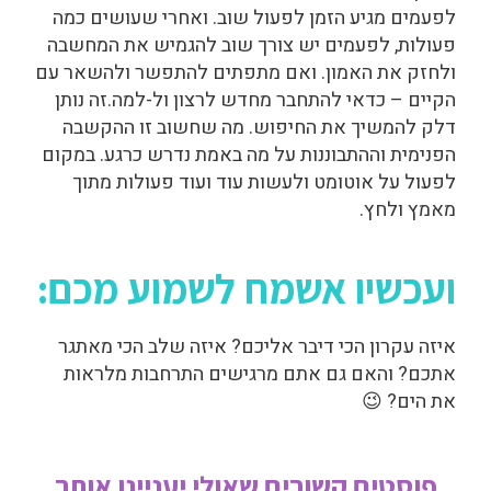
לפעמים מגיע הזמן לפעול שוב. ואחרי שעושים כמה
פעולות, לפעמים יש צורך שוב להגמיש את המחשבה
ולחזק את האמון. ואם מתפתים להתפשר ולהשאר עם
הקיים – כדאי להתחבר מחדש לרצון ול-למה.זה נותן
דלק להמשיך את החיפוש. מה שחשוב זו ההקשבה
הפנימית וההתבוננות על מה באמת נדרש כרגע. במקום
לפעול על אוטומט ולעשות עוד ועוד פעולות מתוך
מאמץ ולחץ.
ועכשיו אשמח לשמוע מכם:
איזה עקרון הכי דיבר אליכם? איזה שלב הכי מאתגר
אתכם? והאם גם אתם מרגישים התרחבות מלראות
את הים? 😉
פוסטים קשורים שאולי יעניינו אותך