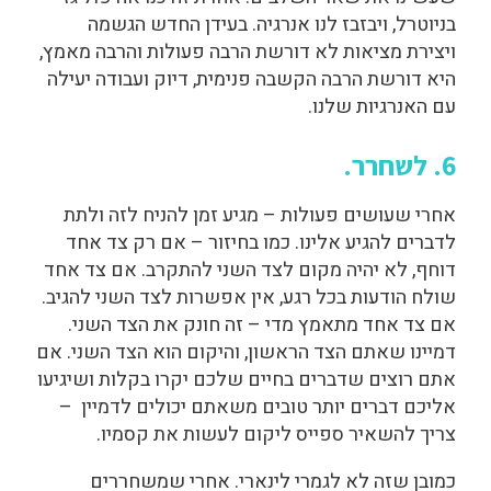
בניוטרל, ויבזבז לנו אנרגיה. בעידן החדש הגשמה
ויצירת מציאות לא דורשת הרבה פעולות והרבה מאמץ,
היא דורשת הרבה הקשבה פנימית, דיוק ועבודה יעילה
עם האנרגיות שלנו.
6. לשחרר.
אחרי שעושים פעולות – מגיע זמן להניח לזה ולתת
לדברים להגיע אלינו. כמו בחיזור – אם רק צד אחד
דוחף, לא יהיה מקום לצד השני להתקרב. אם צד אחד
שולח הודעות בכל רגע, אין אפשרות לצד השני להגיב.
אם צד אחד מתאמץ מדי – זה חונק את הצד השני.
דמיינו שאתם הצד הראשון, והיקום הוא הצד השני. אם
אתם רוצים שדברים בחיים שלכם יקרו בקלות ושיגיעו
אליכם דברים יותר טובים משאתם יכולים לדמיין –
צריך להשאיר ספייס ליקום לעשות את קסמיו.
כמובן שזה לא לגמרי לינארי. אחרי שמשחררים