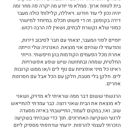
בית לטווח ארוך. ממלא מי יודע מה יקרה פה מחר ומה
יהיה נכון לי עוד חודש. ויאללה, קלילות! כולה מעבר
דירה בקופנגן. זה די פשוט תכלס. במיוחד למישהי
כמוני שלא נקשרת לבתים, ושאין לה הרבה רכוש.
יומיים לפני המעבר, יצאתי עם חבר לסיבוב דירות,
והודעתי לו שהיום אני מוצאת. האנרגיה שלי הייתה
אחרת מכל הפעמים הקודמות בהן חיפשתי. הייתי
החלטית, שמחה ובתחושה שיש שפע אפשרויות.
ראינו כל מיני אופציות עם נוף לים ו/או ממש קרובות
לים. חלקן בלי מטבח, חלקן עם הכל אבל עם חסרונות
אחרים.
הרגשתי ששום דבר ממה שראיתי לא מדויק, ושאני
לא מוצאת את הבית שאני רוצה. כבר עמדתי להתייאש
שוב. ואז, במקום לעמוד, התיישבתי באיזה מסעדה
לרגעי השקיעה האחרונים. תוך כדי שבהיתי בשקיעה
הזכרתי לעצמי להרפות. ידעתי שדחפתי מספיק ליום