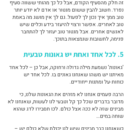
זה חלק מהסעיף הקודם, אבל כל כך מהותי ששווה סעיף
נפרד. חשוב להבין ששום מנטור או אדם לא יודע יותר
טוב ממך איך נכון לך לפעול. גם לך אין מושג מה באמת
טוב לאחרים. אפשר ורצוי להיעזר בידע וכלים שיש
לאנשים אחרים. אבל מנטור טוב יעזור לך להתחבר
פנימה, לתשובות שנמצאות בתוכך.
5. לכל אחד ואחת יש גאונות טבעית
'גאונות' נשמעת מילה גדולה ורחוקה, אבל כן – לכל אחד
מאיתנו יש משהו שאנחנו גאונים בו. לכל אחד יש
כוחות-על ומתנות ייחודיים.
הרבה פעמים אנחנו לא מזהים את הגאונות שלנו, כי
מדובר בדברים שכל כך קל וטבעי לנו לעשות, שאנחנו לא
מבינים שזה לא ככה אצל כולם. לכו תסבירו לדג שהוא
שוחה במים…
כשאנחנו כבר מבינים שיש לנו יכולת שלא כולם יש –