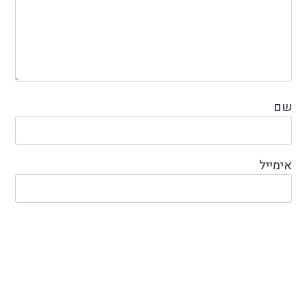
שם
אימייל
אתר
שמור בדפדפן זה את השם, האימייל והאתר שלי לפעם