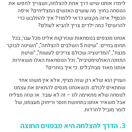
לימדו אותנו שיש דרך אחת להצלחה, ושצריך לחפש את
הנוסחה בחוץ: מה עושים האנשים המצליחים? איפה
הכסף? איזה מקצוע כדאי ללמוד? איך להתלבש כדי
להרשים? כמה ילדים צריך להביא לעולם?
אנחנו מוצפים בנוסחאות שנזרקות אלינו מכל עבר, בכל
תחום בחיים: "שיטת 5 השלבים להצלחה", "השיטה לבוקר
מנצח", "המדיטציה שכולם צריכים לעשות", "שיטת
התזונה האולטימטיבית". וכל הנוסחאות האלו משאירות
אותנו מאוד מבולבלים. כי איך בוחרים?
העניין הוא שלא רק שזה מציף, אלא אין משהו אחד
שמתאים לכולם. וכשאנחנו מנסים להתאים את עצמנו
לנוסחה שלא מתאימה לנו – זה לא עובד. או שזה מצליח
אבל משאיר אותנו בתחושת חוסר וריחוק מעצמנו, של
לומר מוביל לחרדות.
3. הדרך להצלחה היא מבפנים החוצה