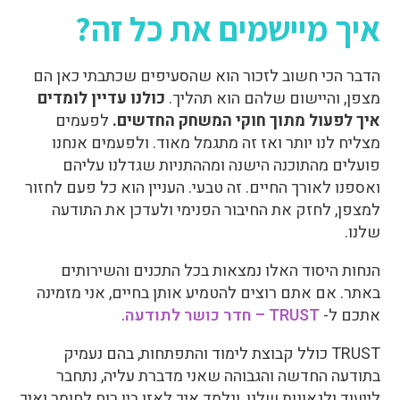
איך מיישמים את כל זה?
הדבר הכי חשוב לזכור הוא שהסעיפים שכתבתי כאן הם
מצפן, והיישום שלהם הוא תהליך.
כולנו עדיין לומדים
איך לפעול מתוך חוקי המשחק החדשים.
לפעמים
מצליח לנו יותר ואז זה מתגמל מאוד. ולפעמים אנחנו
פועלים מהתוכנה הישנה ומההתניות שגדלנו עליהם
ואספנו לאורך החיים. זה טבעי. העניין הוא כל פעם לחזור
למצפן, לחזק את החיבור הפנימי ולעדכן את התודעה
שלנו.
הנחות היסוד האלו נמצאות בכל התכנים והשירותים
באתר. אם אתם רוצים להטמיע אותן בחיים, אני מזמינה
אתכם ל-
TRUST – חדר כושר לתודעה
.
TRUST כולל קבוצת לימוד והתפתחות, בהם נעמיק
בתודעה החדשה והגבוהה שאני מדברת עליה, נתחבר
לייעוד ולגאונות שלנו, ונלמד איך לאזן בין רוח לחומר ואיך