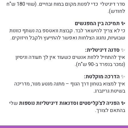
סדר דיגיטלי כדי לפנות מקום במוח ובחיים. (שווי 180 ש"ח
חודש).
 תמיכה בין המפגשים
י לא צריך להישאר לבד. קבוצת וואטספ בה נשתף כוונות
בועיות, נחגוג הצלחות ואפשר להתייעץ ולקבל חיזוקים.
סדנה דיגיטלית:
יך להתחיל ללוות אנשים כשעוד אין לך תעודה וניסיון
נמכר בנפרד ב-90 ש"ח).
הדרכה מוקלטת:
יך למצוא בטחון דרך הגוף – מתנה מנטע מנור, מדריכה
שיטת גרינברג.
 הפניה לצ'קליסטים וסדנאות דיגיטליות נוספות
שלי
התאם לצורך.