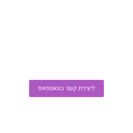
רוצה לעשות את הצעד הבא?
אם מצאת את עצמך בדברים שכתבתי, מזמינה אותך
ליצור איתי קשר בוואטספ, ולבדוק התאמה.
אשמח לשמוע מה מעסיק אותך כרגע ומה דיבר אליך
במה שקראת.
הטלפון שלי על שקט, אז אפשר לשלוח הודעה בכל
שעה. אני גם סבבה עם הודעות קוליות.
ליצירת קשר בוואטסאפ