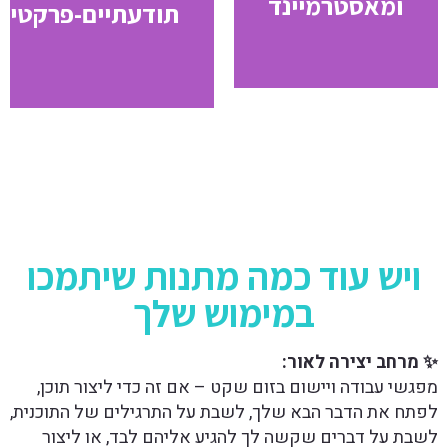
ומאסטרמיינד
תודעתיים-פרקטיים
פרסקפטיבות
עלצמך -
חכמות +
ולפעול ממקום
שותפות
חדש.
מחויבות.
ויש עוד כמה מתנות שיתמכו
במימוש שלך
 מרחב יצירה לאור:
פגשי עבודה ויישום בזום שקט – אם זה כדי ליצור תוכן,
פתח את הדבר הבא שלך, לשבת על התרגילים של התוכנית,
שבת על דברים שקשה לך להגיע אליהם לבד, או ליצור