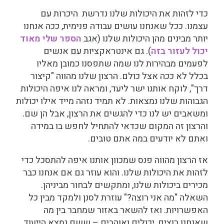
כדי לזהות את היכולות שלנו נדרשת היכרות עם
עצמנו. ככל שאנחנו עושים עבודה פנימית, ככה אנחנו
יותר מבינים מהן היכולות שלנו (אגב
הספר שלי מאוד
יכול לעזור בזה
). גם אינטראקציות עם אנשים
לפעמים מבהירות לנו שמה שתפסנו כמובן מאליו
בכלל לא ככה אצל כולם.
הרצון שלנו מהווה "קיצור
דרך", לוקח אותנו ישר ליעד, ומראה לנו איפה היכולות
הגבוהות שלנו נמצאות. לא תמיד נזהה מייד אילו יכולות
ומשאבים יש לנו כדי להגשים את הרצון, אבל הן שם.
והרצון זה המקום שכדאי להתחיל לחפש בו במידה
ואתם לא יודעים במה אתם טובים.
אז הרצון מהווה פנס שמכוון אותנו איפה להתסכל כדי
לזהות את היכולות שלנו.
והוא עוזר
גם אם אנחנו כבר
מכירים ביכולות שלנו, ומתקשים לבחור מביניהן.
השאלה "מה אני רוצה?" עוזרת לסנן ולמקד מבין כל
האפשרויות. ואז להשאר באזור שמחבר בין מה
שאנחנו רוצים, יכולים ואוהבים – ששם נמצא הייעוד