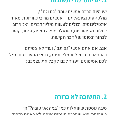
יש היום הרבה אנשים שהם "גם וגם" /
מולטי-פוטנציונאליים – אנשים מרובי כשרונות, מאוד
אינטיליגנטים, יכולים לעשות מיליון דברים. ואז מרוב
יכולות ואפשרויות, השאלה מעלה הצפה, פיזור, קושי
לבחור ובסופו של דבר תקיעות.
אגב, אם אתם אנשי "גם וגם", ועוד לא צפיתם
בהרצאת הטד של אמילי וופניק, כדאי ממש. בטח יפיל
לכם אסימונים ויעזור לכם לקבל את עצמכם:
2. התשובה לא ברורה
סיבה נוספת ששאלות כמו "במה אני טובה?" הן
בעייתיות, היא שהרבה פעמים אנחנו לא באמת מזהים