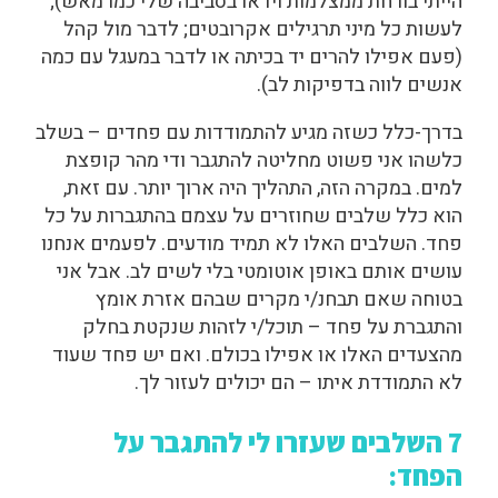
הייתי בורחת ממצלמות וידאו בסביבה שלי כמו מאש);
לעשות כל מיני תרגילים אקרובטים; לדבר מול קהל
(פעם אפילו להרים יד בכיתה או לדבר במעגל עם כמה
אנשים לווה בדפיקות לב).
בדרך-כלל כשזה מגיע להתמודדות עם פחדים – בשלב
כלשהו אני פשוט מחליטה להתגבר ודי מהר קופצת
למים.
במקרה הזה, התהליך היה ארוך יותר. עם זאת,
הוא כלל
שלבים שחוזרים על עצמם בהתגברות על כל
פחד. השלבים האלו לא תמיד מודעים. לפעמים אנחנו
עושים אותם באופן אוטומטי בלי לשים לב. אבל אני
בטוחה שאם תבחנ/י מקרים שבהם אזרת אומץ
והתגברת על פחד – תוכל/י לזהות שנקטת בחלק
מהצעדים האלו או אפילו בכולם. ואם יש פחד שעוד
לא התמודדת איתו – הם יכולים לעזור לך.
7 השלבים שעזרו לי להתגבר על
הפחד: