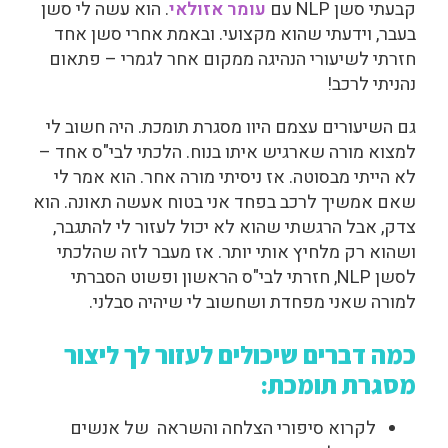
קבעתי סשן NLP עם
עומר אזולאי
. הוא עשה לי סשן
בעבר, וידעתי שהוא מקצועי. ובאמת אחרי סשן אחד
חזרתי לשיעורי הנהיגה ממקום אחר לגמרי – פתאום
נהניתי לרכב!
גם השיעורים עצמם היוו מסגרת תומכת. היה חשוב לי
למצוא מורה שארגיש איתו בנוח. הלכתי לבי"ס אחד –
לא הייתי מבסוטה. אז ניסיתי מורה אחר. הוא אמר לי
שאם אמשיך לרכב בפחד אני בטוח אעשה תאונה. הוא
צדק, אבל הרגשתי שהוא לא יכול לעזור לי להתגבר,
ושהוא רק מלחיץ אותי יותר. אז מעבר לזה שהלכתי
לסשן NLP, חזרתי לבי"ס הראשון ופשוט הסברתי
למורה שאני מפחדת ושחשוב לי שיהיה סבלני.
כמה דברים שיכולים לעזור לך ליצור
מסגרת תומכת:
לקרוא סיפורי הצלחה והשראה של אנשים