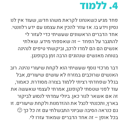
4. ללמוד
פחד מגיע כשאנחנו לקראת משהו חדש, שעוד אין לנו
נסיון וידע בו. אז עוזר להכין את עצמנו עם ידע רלוונטי.
אחד הדברים הראשונים שעשיתי כדי לעזור לי
להתגבר על הפחד – זה שאספתי מידע. שאלתי
אנשים הם הם למדו לרכב, וביקשתי טיפים לנהיגה
בטוחה מאנשים שנהוגים הרבה זמן בקופנגן.
דבר מרכזי נוסף שעשיתי הוא לקחת שיעורי נהיגה. רוב
האנשים שרוכבים במזרח לא עושים שיעורים, אבל
בגלל שפחדתי רציתי ללמוד בצורה מסודרת. כאמור,
עוד לפני שטסתי לקופנגן, אמרתי לעצמי שאעשה את
זה אם אשאר לגור כאן. ביולי עמדתי לנסוע לביקור
בארץ, ותכננתי לנצל את ההזדמנות ולקחת שיעורים. זו
גם כנראה הסיבה שביוני התבשלתי עם זה כל כך 🙂
בכל אופן – זה אחד הדברים שמאוד עזרו לי.