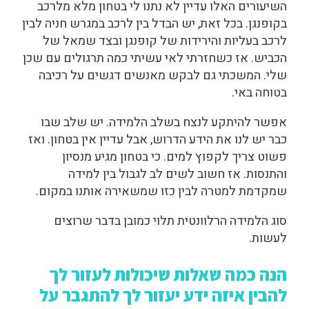
השיעורים האלו עדיין לא נתנו לי בטחון מלא מלרכב
בקופנגן. בכל זאת, יש הבדל בין לרכב במגרש חניה לבין
לרכב בעליות והירידות של קופנגן ובצד שמאל של
הכביש. אז כשחזרתי לאי עשיתי כמה תרגולים עם שכן
שלי. המשכתי גם לבקש מאנשים דגשים על רכיבה
בטוחה באי.
אפשר להיתקע לנצח בשלב הלמידה. יש שלב שבו
כבר יש לנו את הידע הדרוש, אבל עדיין אין בטחון. ואז
פשוט צריך לקפוץ למים. כי בטחון מגיע מנסיון
והתנסות. אז חשוב לשים לב לגבול בין למידה
שמקדמת למטרה לבין כזו שמשאירה אותנו במקום.
סוג הלמידה הרלוונטית תלוי כמובן בדבר שרוצים
לעשות.
הנה כמה שאלות שיכולות לעזור לך
להבין איזה ידע יעזור לך להתגבר על