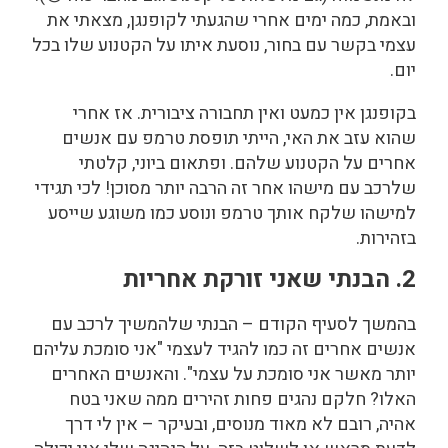
ובאמת,
כמה ימים אחרי שהגעתי לקופנגן, מצאתי את
עצמי בקשר עם בחור, נוסעת איתו על הקטנוע שלו בכל
יום.
בקופנגן אין כמעט ואין תחבורה ציבורית. אז אחרי
שהוא עזב את האי, הייתי תופסת טרמפ עם אנשים
אחרים על הקטנוע שלהם. ופתאום ביוני, קלטתי
שלרכב עם מישהו אחר זה הרבה יותר מסוכן! לכי תגידי
למישהו שלקח אותך טרמפ ונוסע כמו משוגע שייסע
בזהירות.
2. הבנתי שאני זורקת אחריות
בהמשך לסעיף הקודם – הבנתי שלהמשיך לרכב עם
אנשים אחרים זה כמו להגיד לעצמי "אני סומכת עליהם
יותר מאשר אני סומכת על עצמי". והאנשים האחרים
האלו? חלקם נהגים פחות זהירים ממה שאני בטח
אהיה, רובם לא מאוד מנוסים, ובעיקר – אין לי דרך