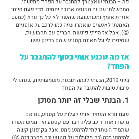
פה – הבנתי שאצטרך להתגבר על הפחד מתישהו.
התבשלתי עם זה תקופה ארוכה יחסית. מדי פעם הייתי
אוזרת אומץ ומשתכנעת שהשד לא כל כך נורא (כמעט
האמנתי לאנשים שאמרו שזה כמו לרכב על אופניים
😜). אבל אז הייתי פוגשת חברים עם תחבושות,
שסיפרו לי על תאונת קטנוע שהם בדיוק עשו.
אז מה שכנע אותי בסוף להתגבר על
הפחד?
ביוני 2019, הגעתי לכמה תובנות משמעותיות, שנתנו לי
סיבות טובות להתגבר על הפחד:
1. הבנתי שבלי זה יותר מסוכן
פעם נורא הפחיד אותי לעלות על קטנוע, גם אם
מישהו אחר רוכב עליו. חבר עם קטנוע היה ממש משהו
שתמיד השתדלתי להימנע ממנו. אבל בקופנגן קשה
להימנע מזה (גם מלעלות על קטנוע וגם מחבר כזה 😜).