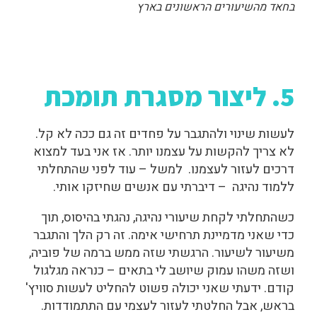
בחאד מהשיעורים הראשונים בארץ
5. ליצור מסגרת תומכת
לעשות שינוי ולהתגבר על פחדים זה גם ככה לא קל.
לא צריך להקשות על עצמנו יותר. אז אני בעד למצוא
דרכים לעזור לעצמנו. למשל – עוד לפני שהתחלתי
ללמוד נהיגה – דיברתי עם אנשים שחיזקו אותי.
כשהתחלתי לקחת שיעורי נהיגה, נהגתי בהיסוס, תוך
כדי שאני מדמיינת תרחישי אימה. זה רק הלך והתגבר
משיעור לשיעור. הרגשתי שזה ממש ברמה של פוביה,
ושזה משהו עמוק שיושב לי בתאים – כנראה מגלגול
קודם. ידעתי שאני יכולה פשוט להחליט לעשות סוויץ'
בראש, אבל החלטתי לעזור לעצמי עם התתמודדות.