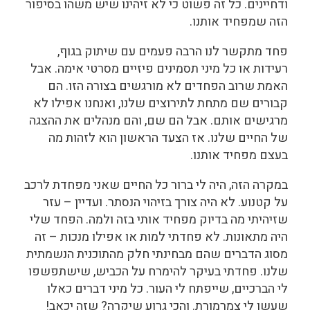
ודחיינים. כל זה פשוט כי לא זיהינו שיש משהו בסיפור
הזה שמפחיד אותנו.
פחד מתקשר לנו הרבה פעמים עם שיתוק בגוף,
רעידות או כל מיני תסמינים פיזיים מסרטי אימה. אבל
האמת שרוב הפחדים לא מורגשים בצורה הזו. הם
קבורים שם מתחת לתירוצים שלנו, ואנחנו אפילו לא
מרגישים אותם. אבל הם שם, והם מנהלים את ההצגה
של החיים שלנו. אז הצעד הראשון הוא לזהות מה
בעצם מפחיד אותנו.
במקרה הזה, היה לי ברור כל החיים שאני מפחדת לרכב
על קטנוע. לא היה צורך בזיהוי הנסתר. ועדיין – עזר
שזיהיתי מה בדיוק מפחיד אותי בזה ולמה. הפחד שלי
היה מתאונות. לא פחדתי למות או אפילו מנכות – זה
מסוג הדברים שהם מבחינתי חלק מהתוכנית הנשמתית
שלנו. פחדתי בעיקר להימרח על הכביש, שישתפשפו
לי הברכיים, שייפתח לי העור. כל מיני דברים כאלו
שעשו לי צמרמורת. והכי גרוע שיקרה? שזה יכאב!