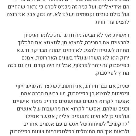
הם אידיאליים, ועל כמה זה מכניס לסרט כי נראה שהחיים
של כולם טובים וקסומים ושלנו לא. זה נכון, אבל אני רוצה
להציע עוד זווית.
ראשית, אני לא מבינה מה חדש פה. כלומר הניסיון
להרשים את הסביבה, למצוא חן, לטאטא את הלכלוך
מתחת לשטיח ולהציג לאורחים תמונה מבריקה ודשא
ירוק הוא לא משהו שנולד בשנים האחרונות. אמנם
בפייסבוק זה יותר לפרצוף, אבל זה היה קודם. וזה גם ככה
מחוץ לפייסבוק.
שנית, אם כבר חידוש, אני חושבת שלצד זה שיש זיוף
וניסיונות למצוא חן בפייסבוק, יש ברשת הרבה אמת.
אפשר לקרוא אנשים שחושפים צדדים מאוד אישיים
וכנים שלהם, אפשר לקרוא את מחשבות של אנשים
שלפני כן לא היינו נחשפים אליהן, אפשר אפילו
"להקשיב" לשיחות של אנשים עם אנשים אחרים
ולראות איך הם מתנהלים בפלטפורמות שונות בפייסבוק